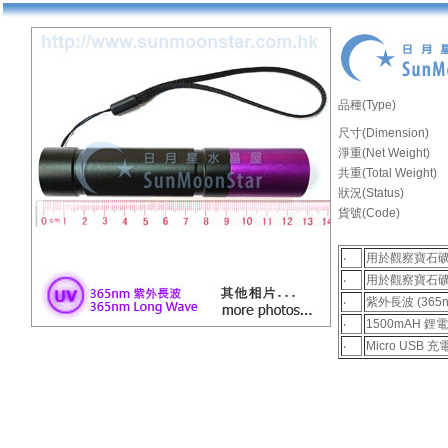
品種(Type)
尺寸(Dimension)
淨重(Net Weight)
共重(Total Weight)
狀況(Status)
貨號(Code)
‧
用於觀察寶石
‧
用於觀察寶石
‧
紫外長波 (365n
‧
1500mAH 鋰
‧
Micro USB 