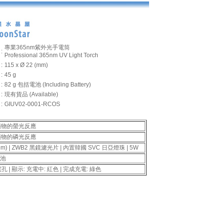
專業365nm紫外光手電筒
:
Professional 365nm UV Light Torch
:
115 x Ø 22 (mm)
:
45 g
:
82 g 包括電池 (Including Battery)
:
現有貨品 (Available)
:
GIUV02-0001-RCOS
礦物的螢光反應
礦物的磷光反應
m) | ZWB2 黑鏡濾光片 | 內置韓國 SVC 日亞燈珠 | 5W
電池
充電孔 | 顯示: 充電中: 紅色 | 完成充電: 綠色