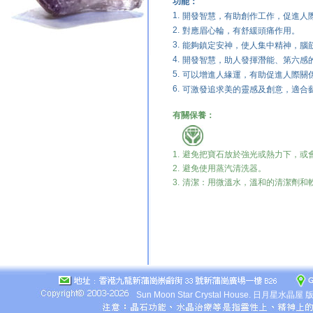
功能：
1.
開發智慧，有助創作工作，促進人
2.
對應眉心輪，有舒緩頭痛作用。
3.
能夠鎮定安神，使人集中精神，腦
4.
開發智慧，助人發揮潛能、第六感
5.
可以增進人緣運，有助促進人際關
6.
可激發追求美的靈感及創意，適合
有關保養：
1.
避免
把寶石放於強光或熱力下，或
2.
避免
使用蒸汽清洗器。
3.
清潔：用微溫水，溫和的清潔劑和
Sun Moon Star Crystal House.
日月星水晶屋 版