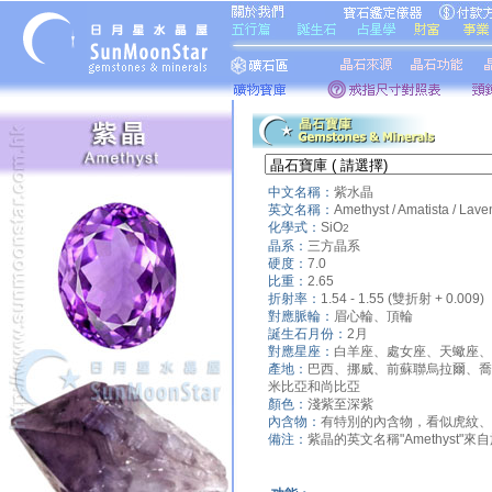
中文名稱：
紫水晶
英文名稱：
Amethyst / Amatista / Lav
化學式：
SiO
2
晶系：
三方晶系
硬度：
7.0
比重：
2.65
折射率：
1.54 - 1.55 (雙折射 + 0.009)
對應脈輪：
眉心輪、頂輪
誕生石月份：
2月
對應星座：
白羊座、處女座、天蠍座、
產地：
巴西、挪威、前蘇聯烏拉爾、喬
米比亞和尚比亞
顏色：
淺紫至深紫
內含物：
有特別的內含物，看似虎紋、
備注：
紫晶的英文名稱"Amethyst