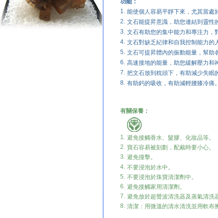
功能：
1.
能使個人容易平靜下來，尤其當處
2.
文石能提昇意識，助您連結到靈性
3.
文石有助您的集中能力和專注力，
4.
文石對缺乏紀律和自我控制能力的
5.
文石可提昇體內的振動能量，幫助
6.
高速接地的能量，助您緩解壓力和
7.
把文石放到枕頭下，有助減少失眠的情況
8.
有助鈣的吸收，有助減輕腰膝冷痛
有關保養：
1.
避免接觸香水、髮膠、化妝品等。
2.
寶石容易被刻劃，配戴時要小心。
3.
避免撞擊。
4.
不要浸泡於水中。
5.
不要浸泡於珠寶清潔劑中。
6.
避免接觸家用清潔劑。
7.
避免放於超聲波清洗器及蒸氣清洗
8.
清潔：用微溫的清水清洗並用軟布