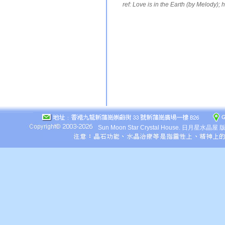
ref: Love is in the Earth (by Melody); 
Sun Moon Star Crystal House.
日月星水晶屋 版