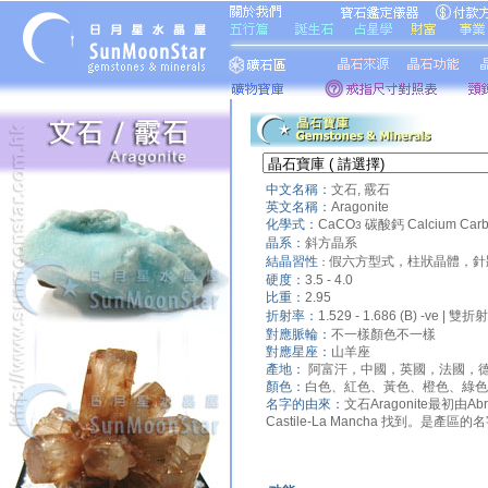
中文名稱：
文石, 霰石
英文名稱：
Aragonite
化學式：
CaCO
碳酸鈣 Calcium Carb
3
晶系：
斜方晶系
結晶習性
假六方型式，柱狀晶體，針
：
硬度：
3.5 - 4.0
比重：
2.95
折射率：
1.529 - 1.686 (B) -ve | 雙折
對應脈輪：
不一樣顏色不一樣
對應星座：
山羊座
產地：
阿富汗，中國，英國，法國，
顏色：
白色、紅色、黃色、橙色、綠色
名字的由來：
文石Aragonite最初由Abrah
Castile-La Mancha 找到