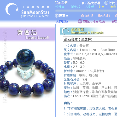
中文名稱：
青金石
英文名稱：
Lapis Lazuli、Blue Rock
化學式：
(Na,Ca)
﹝(SiO
,S,Cl)
l(AlSi
8
4
2
晶系：
等軸晶系
硬度：
5.0 - 6.0
比重：
2.5 - 3.0
折射率：
around 1.5 (單折射)
對應脈輪：
喉輪、眉心輪
誕生石月份：
9月
對應星座：
人馬座、山羊座
產地：
法國、英國、希臘、意大利、阿
顏色：
淺藍至深藍，常有白斑和黃鐵礦
備注：
Lapis Lazuli (亞拉伯語中藍
功能：
1.
可打開第三眼，加強第六感。青金
2.
治療喉痛、改善視力、減輕頭疼、