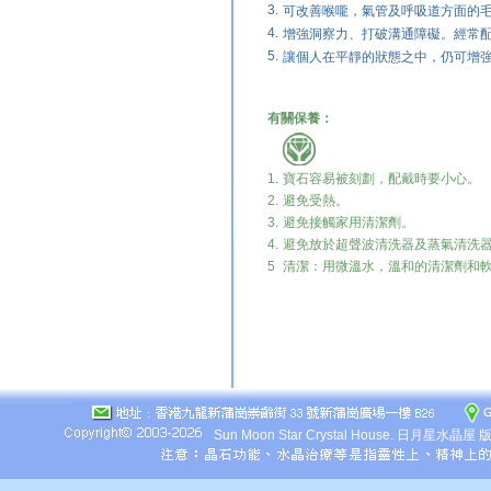
3.
可改善喉嚨，氣管及呼吸道方面的
4.
增強洞察力、打破溝通障礙。經常
5.
讓個人在平靜的狀態之中，仍可增
有關保養：
1.
寶石容易被刻劃，配戴時要小心。
2.
避免受熱。
3.
避免
接觸家用清潔劑。
4.
避免
放於超聲波清洗器及蒸氣清洗
5
清潔：用微溫水，溫和的清潔劑和
Sun Moon Star Crystal House.
日月星水晶屋 版