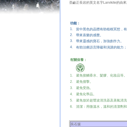
歪鹼正長岩的英文名字Larvikite的由來
功能：
1.
當中黑色的晶體有助植根冥想，有
2.
帶來喜樂的感覺。
3.
帶來靈感的寶石，加強創作力。
4.
有助治療語言障礙和演講的能力；
有關保養：
1.
避免接觸香水、髮膠、化妝品等。
2.
避免撞擊。
3.
避免受熱。
4.
避免化學品。
5.
避免放於超聲波清洗器及蒸氣清洗
6.
清潔：用微溫水，溫和的清潔劑和
長石簇