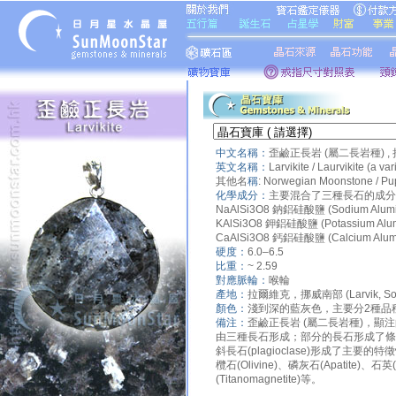
中文名稱：
歪鹼正長岩 (屬二長岩種) ,
英文名稱：
Larvikite / Laurvikite (a va
其他名
稱
:
Norwegian Moonstone / Pupl
化學成分：
主要混合了三種長石的成分 Combina
NaAlSi3O8 鈉鋁硅酸鹽 (Sodium Aluminu
KAlSi3O8 鉀鋁硅酸鹽 (Potassium Alumi
CaAlSi3O8 鈣鋁硅酸鹽 (Calcium Alumin
硬度：
6.0–6.5
比重：
~ 2.59
對應脈輪：
喉輪
產地：
拉爾維克，挪威南部 (Larvik, Sout
顏色：
淺到深的藍灰色，主要分2種品
備注：
歪鹼正長岩 (屬二長岩種)，
由三種長石形成；部分的長石形成了條紋長石(p
斜長石(plagioclase)形成了主要的特
欖石(Olivine)、磷灰石(Apatite)、石英
(Titanomagnetite)等。