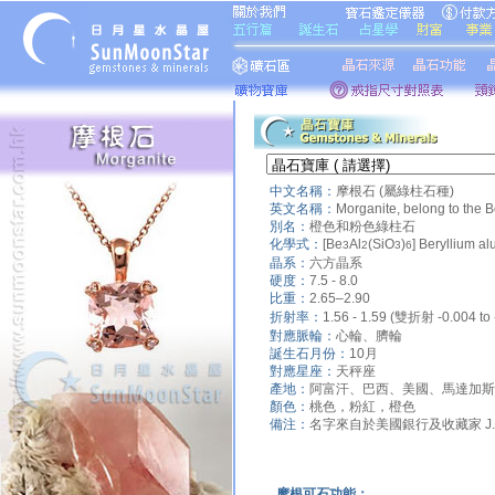
中文名稱：
摩根石 (屬綠柱石種)
英文名稱：
Morganite, belong to the B
別名：
橙色和粉色綠柱石
化學式：
[Be
Al
(SiO
)
] Beryllium al
3
2
3
6
晶系：
六方晶系
硬度：
7.5 - 8.0
比重：
2.65–2.90
折射率：
1.56 - 1.59 (雙折射 -0.004 to 
對應脈輪：
心輪、臍輪
誕生石月份：
10月
對應星座：
天秤座
產地：
阿富汗、巴西、美國、馬達加斯
顏色：
桃色，粉紅，橙色
備注：
名字來自於美國銀行及收藏家 J.P. 
摩根可石功能：