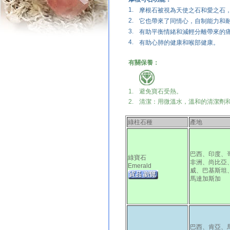
1.
摩根石被視為天使之石和愛之石，
2.
它也帶來了同情心，自制能力和耐
3.
有助平衡情緒和減輕分離帶來的
4.
有助心肺的健康和喉部健康。
有關保養：
1.
避免
寶石受熱。
2.
清潔：用微溫水，溫和的清潔劑
綠柱石種
產地
巴西、印度、
綠寶石
非洲、尚比亞
Emerald
威、巴基斯坦
馬達加斯加
巴西、肯亞、