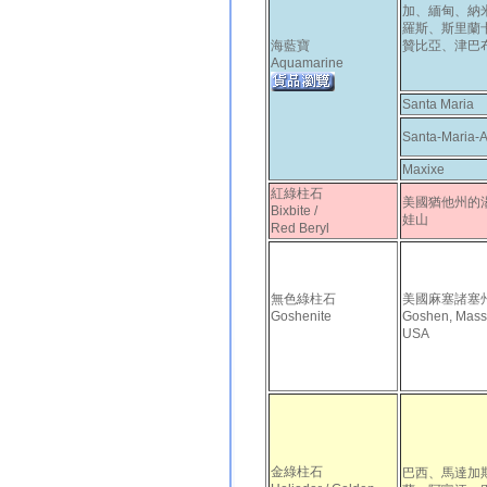
加、緬甸、納
羅斯、斯里蘭
海藍寶
贊比亞、津巴
Aquamarine
Santa Maria
Santa-Maria-A
Maxixe
紅綠柱石
美國猶他州的
Bixbite /
娃山
Red Beryl
無色綠柱石
美國麻塞諸塞
Goshenite
Goshen, Mass
USA
金綠柱石
巴西、馬達加