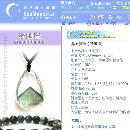
中文名稱：
綠幽靈
英文名稱：
Green-Phantom
別名：
山入水晶、綠幽靈幻影水晶
化學式：
SiO
2
晶系：
三方晶系
硬度：
7.0
比重：
2.65
折射率：
1.54 - 1.55 (雙折射 + 0.009)
對應脈輪：
心輪
誕生石月份：
5月
對應星座：
天秤座、山羊座、雙魚座
產地：
巴西
顏色：
綠色
內含物：
包含了綠泥岩或綠鱗石的內含
功能：
1.
綠幽靈代表著事業的財富。