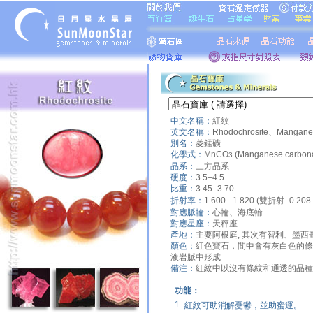
中文名稱：
紅紋
英文名稱：
Rhodochrosite、Manganes
別名：
菱錳礦
化學式：
MnCO
(Manganese carbona
3
晶系：
三方晶系
硬度：
3.5–4.5
比重：
3.45–3.70
折射率：
1.600 - 1.820 (雙折射 -0.208 t
對應脈輪：
心輪、海底輪
對應星座：
天秤座
產地：
主要阿根庭, 其次有智利、墨
顏色：
紅色寶石，間中會有灰白色的條
液岩脈中形成
備注：
紅紋中以沒有條紋和通透的品種
功能：
1.
紅紋可助消解憂鬱，並助蜜運。