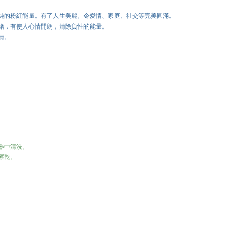
純的粉紅能量。有了人生美麗。令愛情、家庭、社交等完美圓滿。
緒，有使人心情開朗，清除負性的能量。
情。
器中清洗。
擦乾。