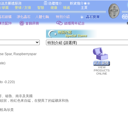
e Spar, Raspberryspar
te)
VIEW
PRODUCTS
ONLINE
o -0.220)
西哥、秘魯、南非及美國
紋狀，粉紅色來自錳，在變異了的錳礦床和熱
較為珍貴