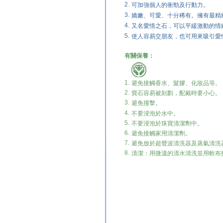
2.
可加強個人的衝勁及行動力。
3.
嬌嫩、可愛、十分稀有。擁有最精
4.
又名愛情之石，可以平緩激動的情
5.
使人容易交朋友，也可用來吸引愛
有關保養：
1.
避免接觸香水、髮膠、化妝品等。
2.
寶石容易被刻劃，配戴時要小心。
3.
避免撞擊。
4.
不要浸泡於水中。
5.
不要浸泡於珠寶清潔劑中。
6.
避免接觸家用清潔劑。
7.
避免放於超聲波清洗器及蒸氣清洗
8.
清潔：用微溫的清水清洗並用軟布