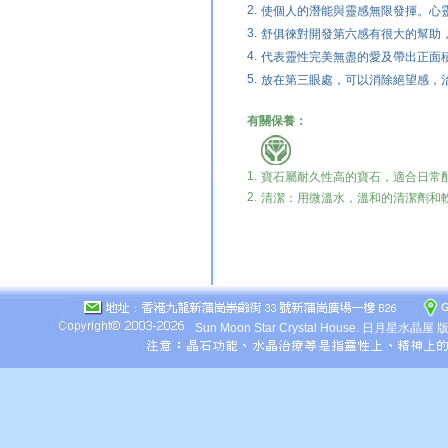
2.
使個人的潛能與靈感無限發揮。心
3.
舒俱徠對開發第六感有很大的幫助
4.
代表靈性完美無盡的愛及帶出正面
5.
放在第三眼處，可以消除絕望感，
有關保養：
1.
寶石屬耐久性高的寶石，適合日常
2.
清潔：用微溫水，溫和的清潔劑和
Sun Moon Star Crystal House.
日月星水晶屋 版