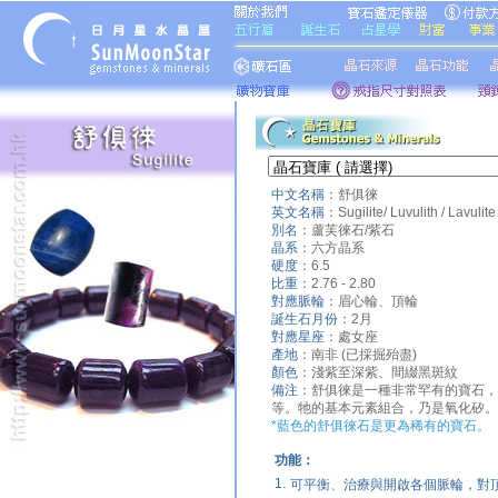
中文名稱：
舒俱徠
英文名稱：
Sugilite/ Luvulith / Lavulite
別名：
蘆芙徠石/紫石
晶系：
六方晶系
硬度：
6.5
比重：
2.76 - 2.80
對應脈輪：
眉心輪、頂輪
誕生石月份：
2月
對應星座：
處女座
產地：
南非 (已採掘殆盡)
顏色：
淺紫至深紫、間綴黑斑紋
備注：
舒俱徠是一種非常罕有的寶石，
等。牠的基本元素組合，乃是氧化矽。
*藍色的舒俱徠石是更為稀有的寶石。
功能：
1.
可平衡、治療與開啟各個脈輪，對