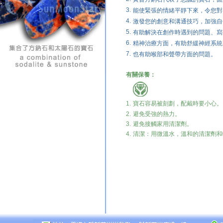
3.
能使緊張的情緒平靜下來，令您對
4.
激發您的創意和溝通技巧，加強自
5.
有助解決在創作時遇到的問題、寫
6.
精神治療方面，有助舒緩神經系統
7.
也有助喉部和聲帶方面的問題。
有關保養：
1.
寶石容易被刻劃，配戴時要小心。
2.
避免受強的熱力。
3.
避免
接觸家用清潔劑。
4.
清潔：用微溫水，溫和的清潔劑和