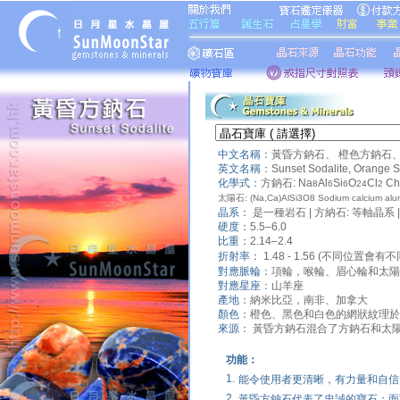
中文名稱：
黃昏方鈉石、
橙色方鈉石
英文名稱：
Sunset Sodalite, Orange S
化學式：
方鈉石: Na
Al
Si
O
Cl
Ch
8
6
6
24
2
太陽石: (Na,Ca)AlSi3O8 Sodium calcium alumi
晶系：
是一種岩石 | 方納石: 等軸晶系 
硬度：
5.5–6.0
比重：
2.14–2.4
折射率：
1.48 - 1.56 (不同位置會有
對應脈輪：
項輪，喉輪、眉心輪和太陽
對應星座：
山羊座
產地：
納米比亞，南非、加拿大
顏色：
橙色、黑色和白色的網狀紋理於
來源：
黃昏方鈉石混合了方鈉石和太
功能：
1.
能令使用者更清晰，有力量和自信
2.
黃昏方鈉石代表了忠誠的寶石；面