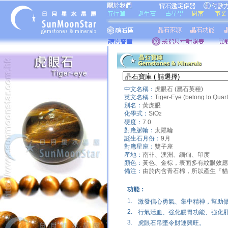
中文名稱：
虎眼石 (屬石英種)
英文名稱：
Tiger-Eye (belong to Quar
別名：
黃虎眼
化學式：
SiO
2
硬度：
7.0
對應脈輪：
太陽輪
誕生石月份：
9月
對應星座：
雙子座
產地：
南非、澳洲、緬甸、印度
顏色：
黃色、金棕，表面多有紋眼效應
備注：
由於內含青石棉，所以產生『貓
功能：
1.
激發信心勇氣、集中精神，幫助
2.
行氣活血、強化腸胃功能、強化
3.
虎眼石吊墜令財運興旺。