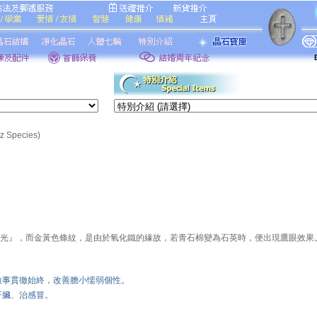
tz Species)
光』，而金黃色條紋，是由於氧化鐵的緣故，若青石棉變為石英時，便出現鷹眼效果
做事貫徹始終，改善膽小懦弱個性。
肝臟、治感冒。