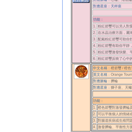
對應
星座
：
天秤座
功能：
1.
粉紅碧璽可以另人對
2.
在水晶治療方面，屬
3.
配戴粉紅碧璽可助你
4.
粉紅碧璽有助你平靜
5.
粉紅碧璽激發快樂、
6.
粉紅碧璽反映了心中
中文名稱：
橙碧璽 / 橙
英文名稱：
Orange Tour
對應脈輪：
臍輪
對應
星座
：
獅子座、天蠍
功能：
1.
橙色碧璽對激發臍輪
2.
可以平衡個人的情緒
3.
對腸道疾病或生殖問
4.
激發臍輪、平衡性方