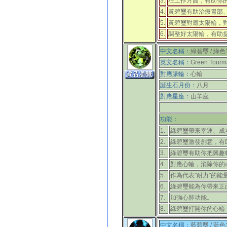
3.
在工作方面，有助你
4.
黃碧璽有助治療胃部
5.
黃碧璽對應太陽輪，
6.
調整好太陽輪，有助
中文名稱：
綠碧璽 / 綠
英文名稱：
Green Tourm
對應脈輪：
心輪
誕生石月份：
八月
對應
星座
：
山羊座
功能：
1.
綠碧璽帶來幸運、成
2.
綠碧璽激發創意，有
3.
綠碧璽有助你把興趣
4.
對應心輪，消除你的
5.
作為代表"耐力"的
6.
綠碧璽能為你帶來正
7.
加強心肺功能。
8.
綠碧璽打開你的心輪
中文名稱：
藍碧璽 / 藍