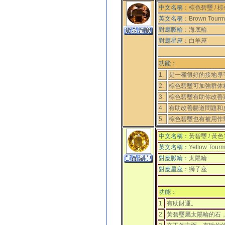
中文名稱：
棕色碧璽 / 
英文名稱：
Brown Tourma
對應脈輪：
海底輪
對應
星座
：
白羊座
功能：
1.
是一種很好的接地導引
2.
棕色碧璽可加強群体
3.
棕色碧璽有助你改善
4.
有助改善腸道問題和
5.
棕色碧璽也有被用作
中文名稱：
黃碧璽 / 黃
英文名稱：
Yellow Tourma
對應脈輪：
太陽輪
對應
星座
：
獅子座
功能：
1.
有助財運。
2.
黃碧璽屬太陽輪的石