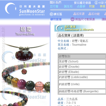
中文名稱：
碧璽 / 電氣石
英文名稱：
Tourmaline
化學式：
碧璽類別
黑碧璽 (Schorl)
鎂碧璽 (Dravite)
鋰碧璽 (Elbaite)
鈣鋰碧璽 (Liddicoatite)
鈣鎂碧璽 (Uvite)
鈉鐵碧璽/布格碧璽 (Buergerite)
晶系：
三方晶系
硬度：
7.0–7.5