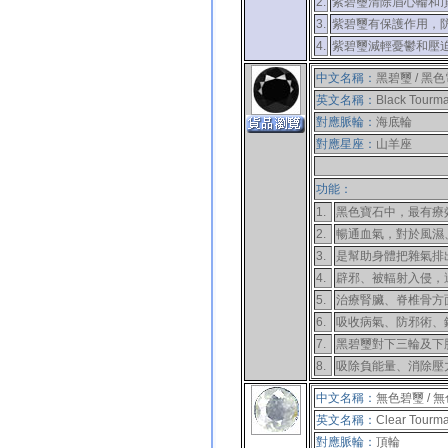
2.
紫碧璽
清除眉心輪和頂輪
3.
紫碧璽
有保護作用，
4.
紫碧璽
減輕憂鬱和壓
中文名稱：
黑碧璽 / 黑
英文名稱：
Black Tourma
對應脈輪：
海底輪
對應
星座
：
山羊座
功能：
1.
黑色寶石中，最有療效
2.
暢通血氣，對於風濕
3.
是幫助身體把雜氣排
4.
辟邪、被輻射入侵，
5.
治療腎臟、脊椎骨方
6.
吸收病氣、防邪術、
7.
黑碧璽對下三輪及下
8.
吸除負能量、消除壓
中文名稱：
無色碧璽 / 
英文名稱：
Clear Tourma
對應脈輪：
頂輪