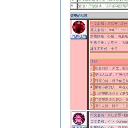
5
清潔：用微溫水，溫和的清潔劑
碧璽的品種
中文名稱：
紅碧璽 / 紅
英文名稱：
Red Tourmalin
對應脈輪：
心輪、海底輪
對應
星座
：
人馬座
、
天
誕生石月份
：
十月
功能：
1.
能量熱情，奔放，開
2.
增強人緣運，打玻代
3.
對應心輪，發放信息
4.
鬱鬱不歡的人，可在
5.
紅碧璽能令你更了解
6.
紅碧璽激發血管及生
7.
吸引友情、財富，主
中文名稱：
粉紅碧璽 / 
英文名稱：
Pink Tourmal
對應脈輪：
心輪、海底輪