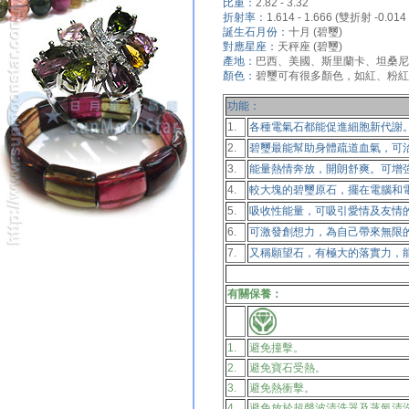
比重：
2.82 - 3.32
折射率：
1.614 - 1.666 (雙折射 -0.014 t
誕生石月份：
十月 (碧璽)
對應星座：
天秤座 (碧璽)
產地：
巴西、美國、斯里蘭卡、坦桑尼
顏色：
碧璽可有很多顏色，如紅、粉紅
功能：
1.
各種電氣石都能促進細胞新代謝
2.
碧璽最能幫助身體疏道血氣，可
3.
能量熱情奔放，開朗舒爽。可增
4.
較大塊的碧璽原石，擺在電腦和
5.
吸收性能量，可吸引愛情及友情
6.
可激發創想力，為自己帶來無限
7.
又稱願望石，有極大的落實力，
有關保養：
1.
避免撞擊。
2.
避免寶石受熱。
3.
避免熱衝擊。
4.
避免放於超聲波清洗器及蒸氣清