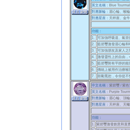
英文名稱：
Blue Tourmali
對應脈輪：
眉心輪、喉輪
對應
星座
：
天秤座、金牛
功能：
1.
可加強呼吸道、氣管
2.
藍碧璽激發眉心輪和
3.
可加強朋友及家人之
4.
激發靈性上的自由，
5.
藍碧璽附有平靜的能
6.
傳統上被用作治療喉
7.
鼓勵寬恕，令你從不
中文名稱：
紫碧璽 / 紫
英文名稱：
Purple Tourm
對應脈輪：
眉心輪、頂輪
對應
星座
：
天秤座、天蠍
功能：
1.
紫碧璽
激發創意和直