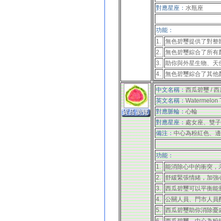
對應
星座
：
水瓶座
功能：
1.
無色碧璽
提供了對整
2.
無色碧璽綜合了所有顏色
3.
助你與外星生物、天使光和
4.
無色碧璽
綜合了其他
中文名稱：
西瓜碧璽 / 
英文名稱：
Watermelon T
對應脈輪：
心輪
對應
星座
：
處女座、雙子
備注：
中心為粉紅色、邊
功能：
1.
能消除心中的衝突，
2.
舒緩緊張情緒，加強
3.
西瓜碧璽可以平衡能
4.
公關人員、門市人員
5.
西瓜碧璽助你消除憂