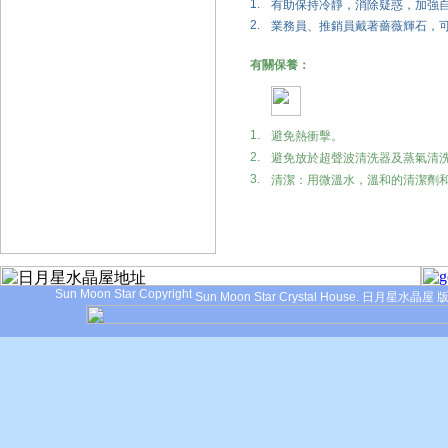
1.
有助保持冷靜，消除疑惑，加強
2.
業務員、推銷員戴著薔薇輝石，
有關保養：
1.
避免熱衝擊。
2.
避免放於超聲波清洗器及蒸氣清
3.
清潔：用微溫水，溫和的清潔劑
Sun Moon Star Crystal House.
日月星水晶屋 版