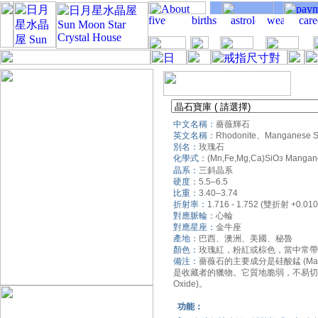
中文名稱：
薔薇輝石
英文名稱：
Rhodonite、Manganese Sil
別名：
玫瑰石
化學式：
(Mn,Fe,Mg,Ca)SiO
Mangane
3
晶系：
三斜晶系
硬度：
5.5–6.5
比重：
3.40–3.74
折射率：
1.716 - 1.752 (雙折射 +0.010 
對應脈輪：
心輪
對應星座：
金牛座
產地：
巴西、澳洲、美國、秘魯
顏色：
玫瑰紅，粉紅或棕色，當中常帶
備注：
薔薇石的主要成分是硅酸錳 (Mang
是收藏者的獵物。它質地脆弱，不易切磨
Oxide)。
功能：