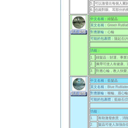
5.
可以激發出每個人屬
6.
也能對眼、耳部分的
中文名稱：
綠髮晶
英文名稱：
Green Rutilat
對應脈輪：
心輪
可能的包裹體：
陽起石(Act
功能：
1.
綠髮晶：財運、事業
2.
佩帶可使人有健康、
3.
對應心輪，教人快樂
中文名稱：
藍髮晶
英文名稱：
Blue Rutilate
對應脈輪：
喉輪、眉心輪
可能的包裹體：
藍線石(Dum
功能：
1.
有助激發創意，消
2.
髮晶可使人加強自