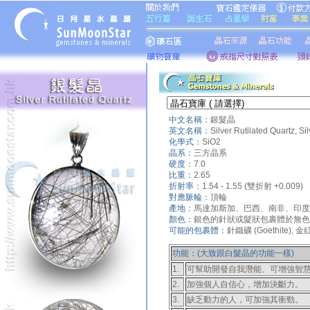
中文名稱：
銀髮晶
英文名稱：
Silver Rutilated Quartz, Si
化學式：
SiO2
晶系：
三方晶系
硬度：
7.0
比重：
2.65
折射率：
1.54 - 1.55 (雙折射 +0.009)
對應脈輪：
頂輪
產地：
馬達加斯加、巴西、南非、印度
顏色：
銀色的
針狀或髮狀包裹體於無色
可能的包裹體：
針鐵礦 (Goethite), 金紅石
功能：(大致跟白髮晶的功能一樣)
1.
可幫助開發自我潛能、可增強智
2.
加強個人自信心，增加決斷力。
3.
缺乏動力的人，可加強其衝勁。