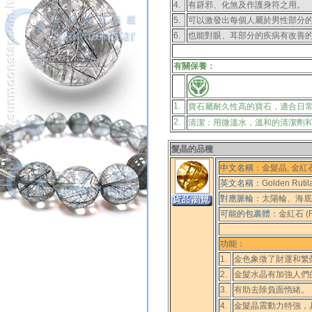
4.
有辟邪、化煞及作護身符之用。
5.
可以激發出每個人屬於男性部分
6.
也能對眼、耳部分的疾病有改善
有關保養：
1.
寶石屬耐久性高的寶石，適合日
2.
清潔：用微溫水，溫和的清潔劑
髮晶的品種
中文名稱：
金髮晶, 金紅
英文名稱：
Golden Rutil
對應脈輪：
太陽輪、海底
可能的包裹體：
金紅石 (Ru
功能：
1.
金色象徵了財運和繁
2.
金髮水晶有加強人們
3.
有助去除負面惰緒。
4.
金髮晶震動力特強，