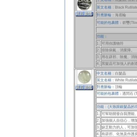
英文名稱：
Black Rutilat
對應脈輪：
海底輪
可能的包裹體：
碧璽(Ttou
功能：
1.
可用你護物符
2.
排除病氣，消業障。
3.
用在辟邪、除魔、消
4.
黑髮晶可加強人的創
中文名稱：
白髮晶
英文名稱：
White Rutila
對應脈輪：
頂輪
可能的包裹體：
透閃石 (Tr
功能：(大致跟銀髮晶的功
1.
可幫助開發自我潛能
2.
加強個人自信心，增
3.
缺乏動力的人，可加
4.
有辟邪、化煞及作護