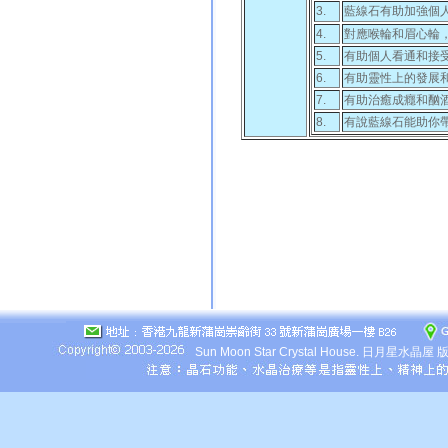
3.
藍線石有助加強個
4.
對應喉輪和眉心輪
5.
有助個人看通和接
6.
有助靈性上的發展
7.
有助治癒成癮和酗
8.
有說藍線石能助你帶
Sun Moon Star Crystal House.
日月星水晶屋 版