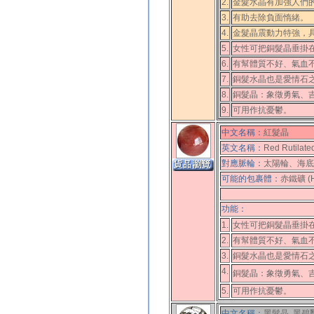
2.
金髮水晶有加強人們
3.
有助去除負面惰緒。
4.
金髮晶震動力特強，
5.
女性可把銅髮晶垂掛
6.
有幫體質不好、氣血
7.
銅髮水晶也是愛情石
8.
銅髮晶：象徵勇氣、
9.
可用作抗憂鬱。
中文名稱：
紅髮晶
英文名稱：
Red Rutilate
對應脈輪：
太陽輪、海底
可能的包裹體：
赤鐵礦 (He
功能：
1.
女性可把銅髮晶垂掛
2.
有幫體質不好、氣血
3.
銅髮水晶也是愛情石
4.
銅髮晶：象徵勇氣、
5.
可用作抗憂鬱。
中文名稱：
黑髮晶, 黑碧