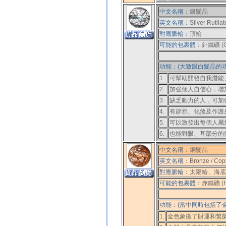
中文名稱：
銀髮晶
英文名稱：
Silver Rutila
對應脈輪：
頂輪
可能的包裹體：
針鐵礦 (Go
功能：(大致跟白髮晶的功
1.
可幫助開發自我潛能
2.
加強個人自信心，增
3.
缺乏動力的人，可加
4.
有辟邪、化煞及作護
5.
可以激發出每個人屬
6.
也能對眼、耳部分的
中文名稱：
銅髮晶
英文名稱：
Bronze / Cop
對應脈輪：
太陽輪、海底
可能的包裹體：
赤鐵礦 (He
功能：(當中同時包括了
1.
金色象徵了財運和繁