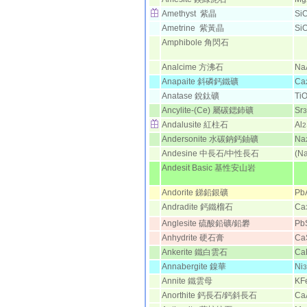
Amethyst 紫晶
Si
Ametrine 紫黃晶
Si
Amphibole 角閃石
Analcime 方沸石
Na
Anapaite 斜磷鈣鐵礦
Ca
Anatase 銳鈦礦
Ti
Ancylite-(Ce) 屬碳鍶鈰礦
Sr
3
Andalusite 紅柱石
Al
2
Andersonite 水碳鈉鈣鈾礦
Na
Andesine 中長石/中性長石
(Na
Andesit Basic 基性安山岩
Andorite 銻鉛銀礦
Pb
Andradite 鈣鐵榴石
Ca
Anglesite 硫酸鉛礦/鉛礬
Pb
Anhydrite 硬石膏
Ca
Ankerite 鐵白雲石
Ca
Annabergite 鎳華
Ni
3
Annite 鐵雲母
KF
Anorthite 鈣長石/鈣斜長石
Ca