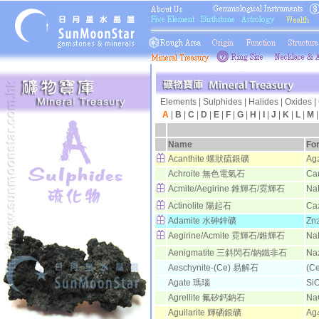
Elements
|
Sulphides
|
Halides
|
Oxides
|
A
|
B
|
C
|
D
|
E
|
F
|
G
|
H
|
I
|
J
|
K
|
L
|
M
日月
Name
Fo
Acanthite 螺狀硫銀礦
Ag
Achroite 無色電氣石
Ca(
Acmite/Aegirine 錐輝石/霓輝石
Na
Actinolite 陽起石
Ca
Adamite 水砷鋅礦
Zn
Aegirine/Acmite 霓輝石/錐輝石
Na
Aenigmatite 三斜閃石/鈉鐵非石
Na
Aeschynite-(Ce) 易解石
(Ce
Agate 瑪瑙
Si
Agrellite 氟矽鈣鈉石
Na
Aguilarite 輝硒銀礦
Ag