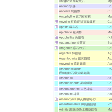
Antigorite 葉蛇紋石
Mg
Antimony 銻
Sb
Antlerite 塊銅礬
Cu
Antophyllite 直閃石石棉
Mg
Anyolite 紅綠寶/紅寶黝簾石
Ca
Apatite 磷灰石
Ca
Apjohnite 錳明礬
Mn
Apophyllite 魚眼石
(K
Aquamarine 海藍寶
Be
Aragonite 霰石/文石
Ca
Argentite 輝銀礦
Ag
Argentopyrite 銀黃鐵礦
Ag
Argyrodite 硫銀鍺礦
Ag
Arsendescloizite
Pb
羥砷鉛鋅石/黃砷鋅鉛礦
Arsenic 砷
As
Arseniosiderite 菱砷鐵礦
Ca
Arsenolamprite 自然砷鉍
As
Arsenolite 砷華
As
Arsenopyrite 砷黃鐵礦/毒砂
Fe
Arsentsumebite 砷硫銅鉛礦
Pb
Artinite 纖菱鎂礦/水纖菱鎂石
Mg