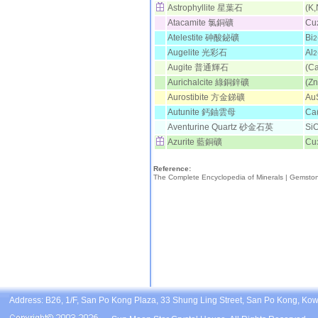
Astrophyllite 星葉石
(K,
Atacamite 氯銅礦
Cu
Atelestite 砷酸鉍礦
Bi
2
Augelite 光彩石
Al
2
Augite 普通輝石
(Ca
Aurichalcite 綠銅鋅礦
(Zn
Aurostibite 方金銻礦
Au
Autunite 鈣鈾雲母
Ca
Aventurine Quartz 砂金石英
Si
Azurite 藍銅礦
Cu
Reference:
The Complete Encyclopedia of Minerals |
Gemsto
Address: B26, 1/F, San Po Kong Plaza, 33 Shung Ling Street, San Po Kong, Ko