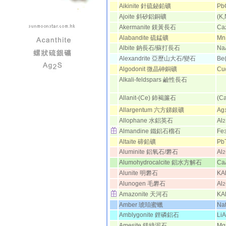
Aikinite 針硫鉍鉛礦
Pb
Ajoite 斜矽鋁銅礦
(K
Akermanite 鎂黃長石
Ca
Alabandite 硫錳礦
Mn
Albite 鈉長石/蘇打長石
Na
Alexandrite 亞歷山大石/變石
Be(
Algodonit 微晶砷銅礦
Cu
Alkali-feldspars 鹼性長石
Allanit-(Ce) 鈰褐簾石
(Ca
Allargentum 六方銻銀礦
Ag
Allophane 水鋁英石
Al
2
Almandine 鐵鋁石榴石
Fe
Altaite 碲鉛礦
Pb
Aluminite 鋁氧石/礬石
Al
2
Alumohydrocalcite 鋁水方解石
Ca
Alunite 明礬石
KA
Alunogen 毛礬石
Al
2
Amazonite 天河石
KAl
Amber 琥珀蜜蠟
Nat
Amblygonite 鋰磷鋁石
LiA
Amesite 鎂綠泥石
Mg