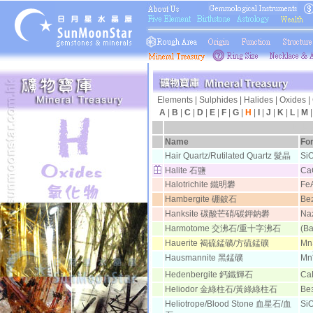
Elements
|
Sulphides
|
Halides
|
Oxides
|
A
|
B
|
C
|
D
|
E
|
F
|
G
|
H
|
I
|
J
|
K
|
L
|
M
日月
Name
Fo
Hair Quartz/Rutilated Quartz 髮晶
Si
Halite 石鹽
Ca
Halotrichite 鐵明礬
Fe
Hambergite 硼鈹石
Be
Hanksite 碳酸芒硝/碳鉀鈉礬
Na
Harmotome 交沸石/重十字沸石
(B
Hauerite 褐硫錳礦/方硫錳礦
Mn
Hausmannite 黑錳礦
Mn
Hedenbergite 鈣鐵輝石
Ca
Heliodor 金綠柱石/黃綠綠柱石
Be
Heliotrope/Blood Stone 血星石/血
Si