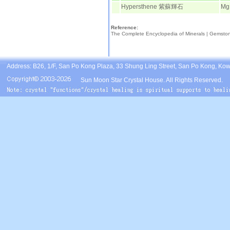
Hypersthene 紫蘇輝石
Mg
Reference:
The Complete Encyclopedia of Minerals |
Gemsto
Address: B26, 1/F, San Po Kong Plaza, 33 Shung Ling Street, San Po Kong, Ko
Sun Moon Star Crystal House. All Rights Reserved