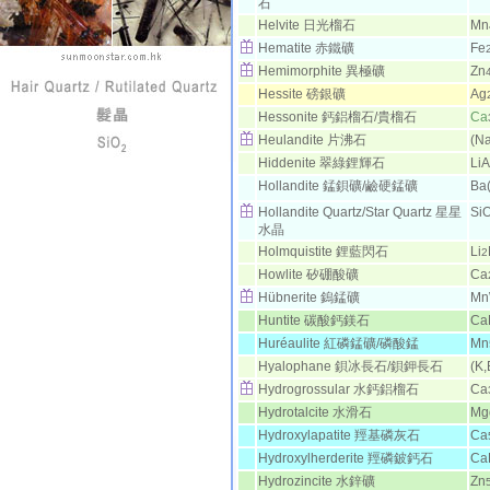
石
Helvite 日光榴石
Mn
Hematite 赤鐵礦
Fe
Hemimorphite 異極礦
Zn
Hessite 磅銀礦
Ag
Hessonite 鈣鋁榴石/貴榴石
Ca
Heulandite 片沸石
(N
Hiddenite 翠綠鋰輝石
LiA
Hollandite 錳鋇礦/鹼硬錳礦
Ba
Hollandite Quartz/Star Quartz 星星
Si
水晶
Holmquistite 鋰藍閃石
Li
2
Howlite 矽硼酸礦
Ca
Hübnerite 鎢錳礦
M
Huntite 碳酸鈣鎂石
Ca
Huréaulite 紅磷錳礦/磷酸錳
Mn
Hyalophane 鋇冰長石/鋇鉀長石
(K,
Hydrogrossular 水鈣鋁榴石
Ca
Hydrotalcite 水滑石
Mg
Hydroxylapatite 羥基磷灰石
Ca
Hydroxylherderite 羥磷鈹鈣石
Ca
Hydrozincite 水鋅礦
Zn