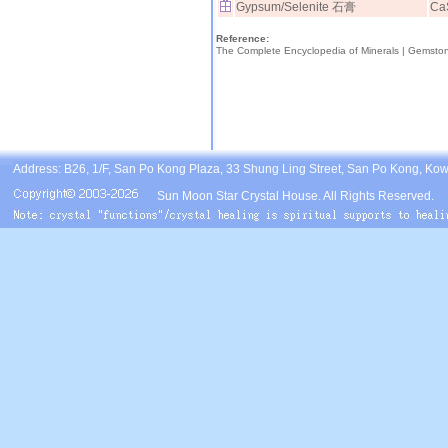
Gypsum/Selenite 石膏
Ca
Reference:
The Complete Encyclopedia of Minerals |
Gemsto
Address: B26, 1/F, San Po Kong Plaza, 33 Shung Ling Street, San Po Kong, Ko
Sun Moon Star Crystal House. All Rights Reserved