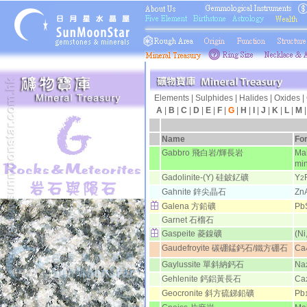
Elements
|
Sulphides
|
Halides
|
Oxides
|
A
|
B
|
C
|
D
|
E
|
F
|
G
|
H
|
I
|
J
|
K
|
L
|
M
日月
Name
Fo
Gabbro 飛白岩/輝長岩
Mai
min
Gadolinite-(Y) 硅鈹釔礦
Y
2
Gahnite 鋅尖晶石
Zn
Galena 方鉛礦
Pb
Garnet 石榴石
Gaspeite 菱鎳礦
(Ni
Gaudefroyite 碳硼錳鈣石/鐵方硼石
Ca
Gaylussite 單斜納鈣石
Na
Gehlenite 鈣鋁黃長石
Ca
Geocronite 斜方硫銻鉛礦
Pb