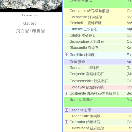
Gneiss 片麻岩
Mai
Germanite 鍺石/亞鍺酸鹽
Cu
Gersdorfite 輝砷鎳礦
Ni
Getchellite 硫砷銻礦
As
Gibbsite 三水鋁石
Al
Gilalite 水矽銅石
Cu
Gismondine 水鈣沸石
Ca
Glauconite 海綠石
K
0,
Goethite 針鐵礦
Fe
Gold 黃金
Au
Gonnardite 纖沸石
(N
Gonyerite 富錳綠泥石
(M
Goosecreekite 鵝溪沸石
Ca
Görgeyite 硫酸鉀鈣礦
K
2
Goshenite 透綠柱石/無色綠柱石
Be
Granite 花崗岩
Mai
Graphite 石墨
C
Greenockite 硫鎘礦
Cd
Grossular 鈣鋁榴石
Ca
Gudmundite 硫銻鐵礦
Fe